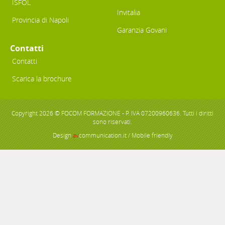
ISFOL
Invitalia
Provincia di Napoli
Garanzia Govani
Contatti
Contatti
Scarica la brochure
Copyright 2026 © FOCOM FORMAZIONE - P. IVA 07200960636. Tutti i diritti
sono riservati.
Design
av
communication.it
/ Mobile friendly