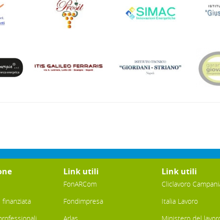
one
Link utili
Link utili
FonARCom
Cliclavoro Campani
finanziata
Fondimpresa
Italia Lavoro
professionali
Arlas
Ministero del lavor