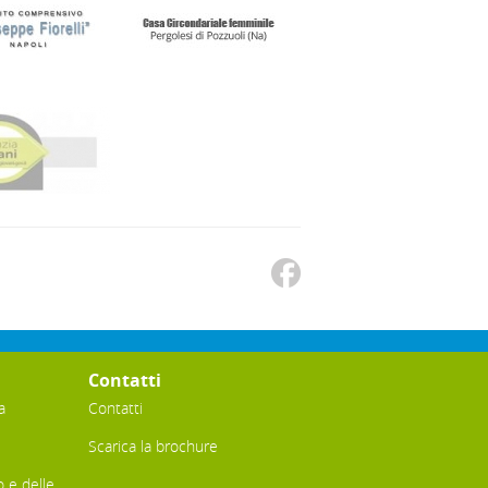
Contatti
a
Contatti
Scarica la brochure
o e delle