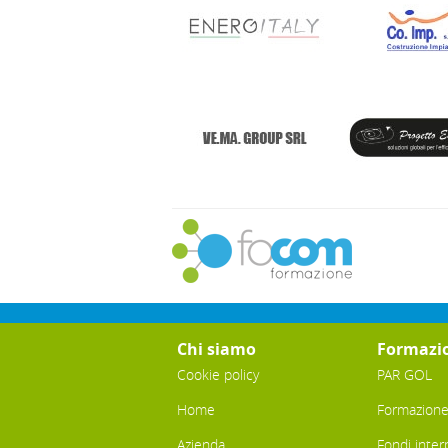
Chi siamo
Formazi
Cookie policy
PAR GOL
Home
Formazione 
Azienda
Fondi inter