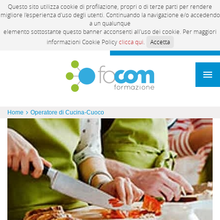
Questo sito utilizza cookie di profilazione, propri o di terze parti per rendere
migliore l'esperienza d'uso degli utenti. Continuando la navigazione e/o accedendo
a un qualunque
elemento sottostante questo banner acconsenti all'uso dei cookie. Per maggiori
informazioni Cookie Policy
clicca qui
.
Accetta
Home
Operatore di Cucina-Cuoco